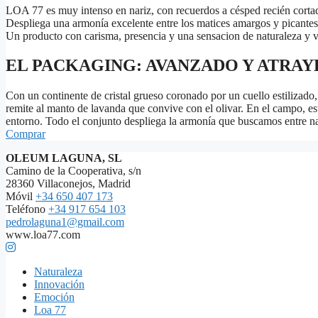
LOA 77 es muy intenso en nariz, con recuerdos a césped recién cortado
Despliega una armonía excelente entre los matices amargos y picante
Un producto con carisma, presencia y una sensacion de naturaleza y v
EL PACKAGING: AVANZADO Y ATRA
Con un continente de cristal grueso coronado por un cuello estilizado
remite al manto de lavanda que convive con el olivar. En el campo, est
entorno. Todo el conjunto despliega la armonía que buscamos entre na
Comprar
OLEUM LAGUNA, SL
Camino de la Cooperativa, s/n
28360 Villaconejos, Madrid
Móvil
+34 650 407 173
Teléfono
+34 917 654 103
pedrolaguna1@gmail.com
www.loa77.com
Naturaleza
Innovación
Emoción
Loa 77